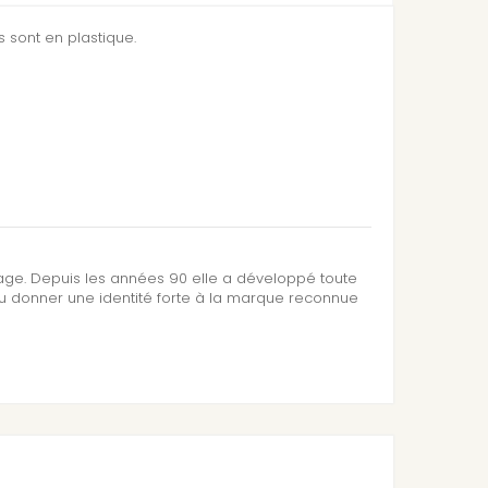
s
s sont en plastique.
esse
oys
sage. Depuis les années 90 elle a développé toute
su donner une identité forte à la marque reconnue
ys