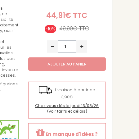
s
44,91€
TTC
, ce
ibilité
faitement
49,90€
TTC
-10%
, aussi
 et
ur les
velles
lusieurs
ng,
AJOUTER AU PANIER
à inventer
ncesses.
figurines
s
Livraison à partir de
3,90€
Chez vous dès le jeudi 13/08/26
(voir tarifs et délais)
En manque d'idées ?