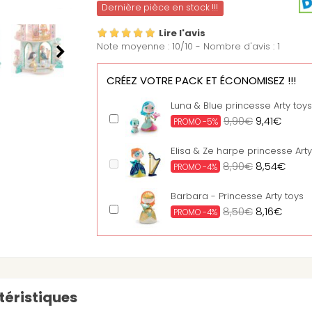
Dernière pièce en stock !!!
Lire l'avis
Note moyenne :
10
/
10
- Nombre d'avis :
1
CRÉEZ VOTRE PACK ET ÉCONOMISEZ !!!
Luna & Blue princesse Arty toys
9,90€
9,41€
PROMO -5%
Elisa & Ze harpe princesse Arty
8,90€
8,54€
PROMO -4%
Barbara - Princesse Arty toys
8,50€
8,16€
PROMO -4%
Celesta princesse Arty Toys
8,90€
8,54€
PROMO -4%
Fédora princesse Arty Toys
éristiques
9,30€
8,93€
PROMO -4%