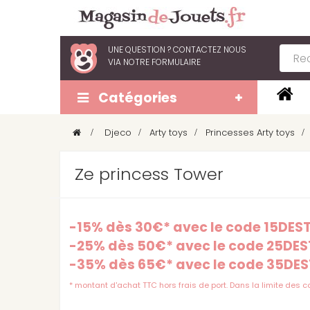
UNE QUESTION ?
CONTACTEZ NOUS
VIA
NOTRE FORMULAIRE
Catégories
>
Djeco
>
Arty toys
>
Princesses Arty toys
>
Ze princess Tower
-15% dès 30€* avec le code 15DE
-25% dès 50€* avec le code 25DE
-35% dès 65€* avec le code 35DE
* montant d'achat TTC hors frais de port. Dans la limite des 