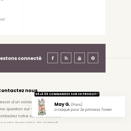
estons connecté
Contactez nous
DÉJÀ 56 COMMANDES SUR CE PRODUIT !
esoin d'un conseil ?
May G.
(Paris)
ne question sur votre commande ?
a craqué pour Ze princess Tower
ontactez notre service clientèle
ia notre
formulaire de contact