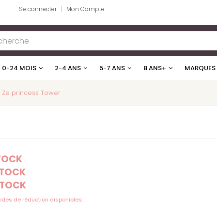
Se connecter
Mon Compte
0-24 MOIS
2-4 ANS
5-7 ANS
8 ANS+
MARQUES
Ze princess Tower
STOCK
STOCK
STOCK
codes de réduction disponibles.