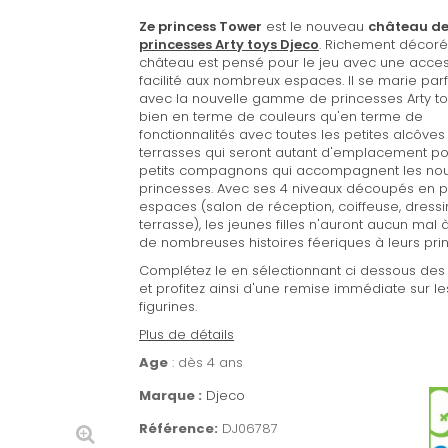
Ze princess Tower
est le nouveau
château de
princesses Arty toys Djeco
. Richement décoré
château est pensé pour le jeu avec une access
facilité aux nombreux espaces. Il se marie par
avec la nouvelle gamme de princesses Arty toy
bien en terme de couleurs qu'en terme de
fonctionnalités avec toutes les petites alcôves
terrasses qui seront autant d'emplacement po
petits compagnons qui accompagnent les nou
princesses. Avec ses 4 niveaux découpés en p
espaces (salon de réception, coiffeuse, dressi
terrasse), les jeunes filles n'auront aucun mal 
de nombreuses histoires féeriques à leurs pri
Complétez le en sélectionnant ci dessous des 
et profitez ainsi d'une remise immédiate sur le
figurines.
Plus de détails
Age
: dès 4 ans
Marque :
Djeco
Référence:
DJ06787