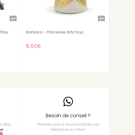
4+
puisé
Stock épuisé
t Cat princesse Arty toys
Aby & Blue Princesse Arty toys
0€
10,90€
Besoin de conseil ?
Citélis
N'hésitez pas à nous contacter par
téléphone ou mail !