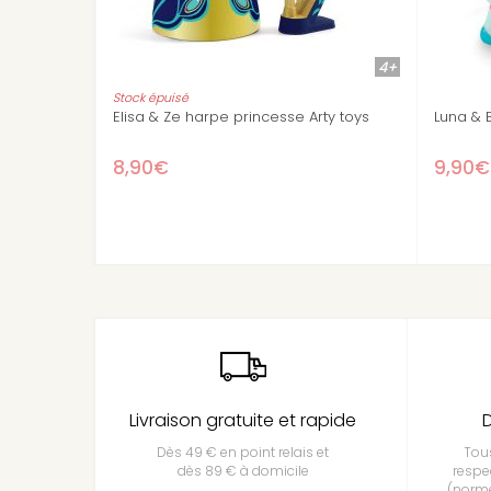
4+
bara - Princesse Arty toys
Celesta princesse Arty Toy
50€
8,90€
Livraison gratuite et rapide
D
Dès 49 € en point relais et
Tous
dès 89 € à domicile
respe
(norme