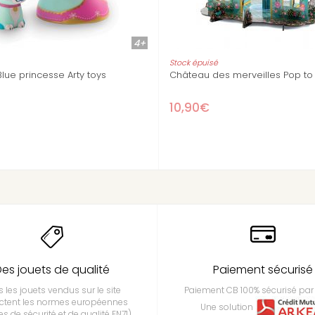
4+
4+
Stock épuisé
Stock é
s
Fédora princesse Arty Toys
Rosa e
9,30€
8,5
es jouets de qualité
Paiement sécurisé
 les jouets vendus sur le site
Paiement CB 100% sécurisé par 
ctent les normes européennes
Une solution
s de sécurité et de qualité EN71)