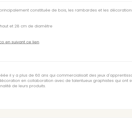
Rosa et Cat princesse Arty toy
st principalement constituée de bois, les rambardes et les décoration
8,50€
8,16€
PROMO -4%
 haut et 28 cm de diamètre
Aby & Blue Princesse Arty toys
10,90€
10,46€
PROMO -4%
o en suivant ce lien
.
Candy et Lovely figurine princ
Arty toys Kawaii
8,90€
8,54€
PROMO -4%
Mona & Moon princesse Arty t
réée il y a plus de 60 ans qui commercialisait des jeux d'apprentis
8,50€
8,16€
PROMO -4%
écoration en collaboration avec de talentueux graphistes qui ont 
inalité de leurs produits.
Columba & Ze birds
8,90€
8,54€
PROMO -4%
Eva et Ze Cat princesse Arty to
8,90€
8,54€
PROMO -4%