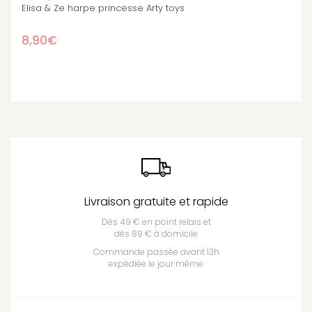
ys
Luna & Blue princesse Arty toys
9,90€
Livraison gratuite et rapide
Dès 49 € en point relais et
dès 89 € à domicile
Commande passée avant 13h
expédiée le jour même