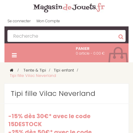
Se connecter
Mon Compte
PANIER
0 article - 0.00 €
>
Tente & Tipi
>
Tipi enfant
>
Tipi fille Vilac Neverland
Tipi fille Vilac Neverland
-15% dès 30€* avec le code
15DESTOCK
-25% dès 50€* avec le code