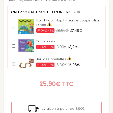
CRÉEZ VOTRE PACK ET ÉCONOMISEZ !!!
Hop ! Hop ! Hop ! - jeu de coopération
Djeco
28,90€
27,46€
PROMO -5%
Yams junior
13,90€
13,21€
PROMO -5%
Jeu des poulettes
16,80€
15,96€
PROMO -5%
Le loto des odeurs
25,90€
TTC
33,90€
32,21€
PROMO -5%
Logikville - Casse tête
20,50€
19,48€
PROMO -5%
Livraison à partir de 3,90€