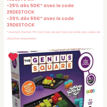
-25% dès 50€* avec le code
25DESTOCK
-35% dès 65€* avec le code
35DESTOCK
* montant d'achat TTC hors frais de port. Dans la limite des codes de
réduction disponibles.