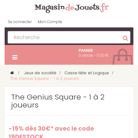
Se connecter
Mon Compte
PANIER
0 article - 0.00 €
>
Jeux de société
>
Casse tête et Logique
>
The Genius Square - 1 à 2 joueurs
The Genius Square - 1 à 2
joueurs
-15% dès 30€* avec le code
15DESTOCK