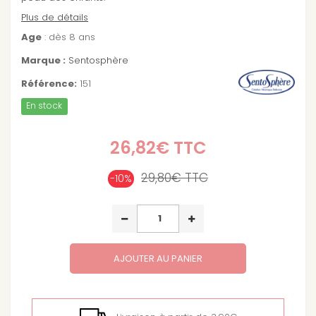
Plus de détails
Age
: dès 8 ans
Marque :
Sentosphère
Référence:
151
En stock
26,82€
TTC
29,80€
TTC
-10%
AJOUTER AU PANIER