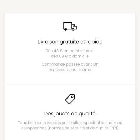
Livraison gratuite et rapide
Dès 49 € en point relais et
dès 89 € à domicile
Commande passée avant 13h
expédiée le jour même
Des jouets de qualité
Tous les jouets vendus sur le site respectent les normes
européennes (normes de sécurité et de qualité EN71)