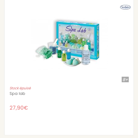
8+
Stock épuisé
Ma manucure créative - vernis à ongles enfan
29,80€