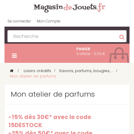
Se connecter
Mon Compte
PANIER
0 article - 0.00 €
>
Loisirs créatifs
>
Savons, parfums, bougies, ...
>
Mon atelier de parfums
Mon atelier de parfums
-15% dès 30€* avec le code
15DESTOCK
-25% dès 50€* avec le code