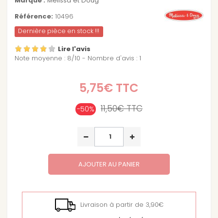
Marque :
Melissa et Doug
Référence:
10496
Dernière pièce en stock !!!
Lire l'avis
Note moyenne :
8
/
10
- Nombre d'avis :
1
5,75€
TTC
11,50€
TTC
-50%
AJOUTER AU PANIER
Livraison à partir de 3,90€