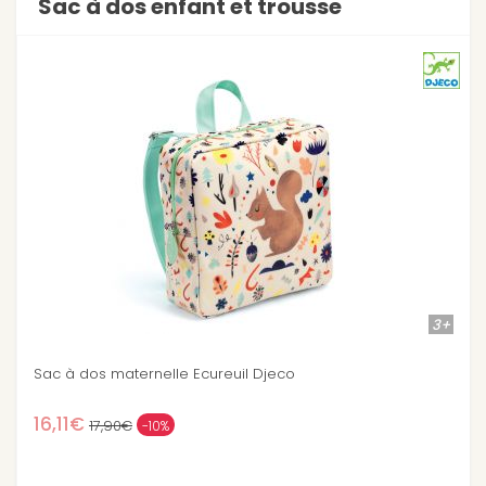
Sac à dos enfant et trousse
3+
Sac à dos maternelle Robot Djeco
15,22€
17,90€
-15%