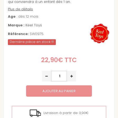
qui conviendra à un enfant dès 1 an.
Plus de détails
Age
: dès 12 mois
Marque :
Keel Toys
Référence:
SW0975
Dernière pièce en stock !!!
22,90€
TTC
AJOUTER AU PANIER
Livraison à partir de 3,90€