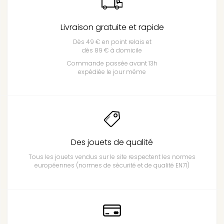
Livraison gratuite et rapide
Dès 49 € en point relais et
dès 89 € à domicile
Commande passée avant 13h
expédiée le jour même
Des jouets de qualité
Tous les jouets vendus sur le site respectent les normes
européennes (normes de sécurité et de qualité EN71)