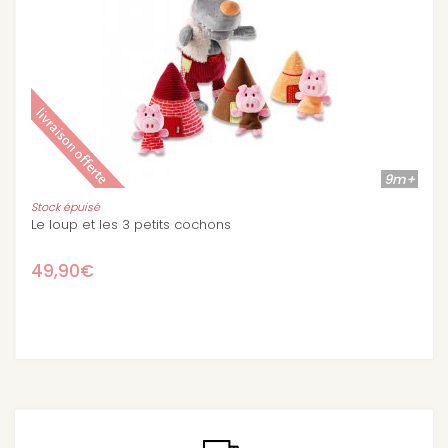
9m+
Peluche licorne 28 cm
11,50€