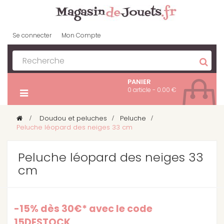
Se connecter
Mon Compte
PANIER
0 article - 0.00 €
>
Doudou et peluches
>
Peluche
>
Peluche léopard des neiges 33 cm
Peluche léopard des neiges 33
cm
-15% dès 30€* avec le code
15DESTOCK