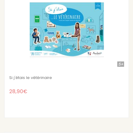
5+
Stock épuisé
mallette docteur Bobodoudou
29,90€