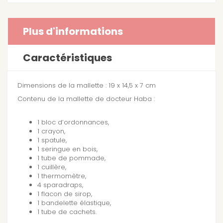
Plus d'informations
Caractéristiques
Dimensions de la mallette : 19 x 14,5 x 7 cm
Contenu de la mallette de docteur Haba :
1 bloc d’ordonnances,
1 crayon,
1 spatule,
1 seringue en bois,
1 tube de pommade,
1 cuillère,
1 thermomètre,
4 sparadraps,
1 flacon de sirop,
1 bandelette élastique,
1 tube de cachets.