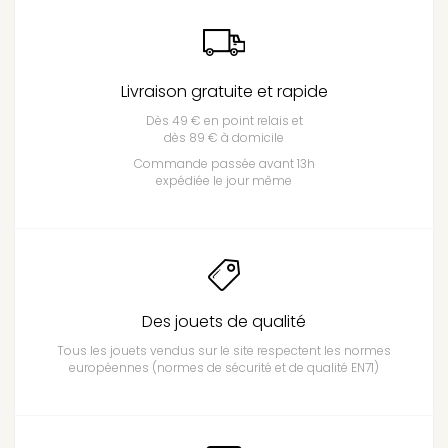
Livraison gratuite et rapide
Dès 49 € en point relais et
dès 89 € à domicile
Commande passée avant 13h
expédiée le jour même
Des jouets de qualité
Tous les jouets vendus sur le site respectent les normes
européennes (normes de sécurité et de qualité EN71)