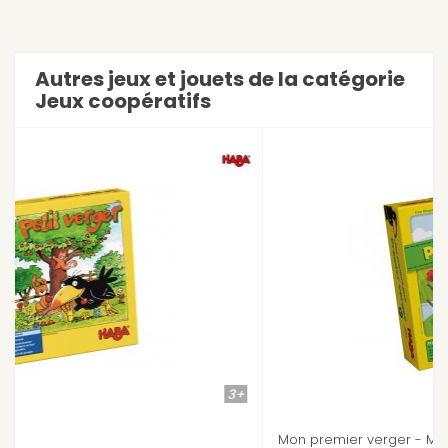
Autres jeux et jouets de la catégorie
Jeux coopératifs
3+
2+
Mon premier verger - Mes premiers jeux Haba