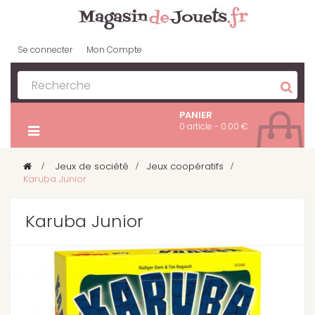
Se connecter
Mon Compte
PANIER
0 article - 0.00 €
>
Jeux de société
>
Jeux coopératifs
>
Karuba Junior
Karuba Junior