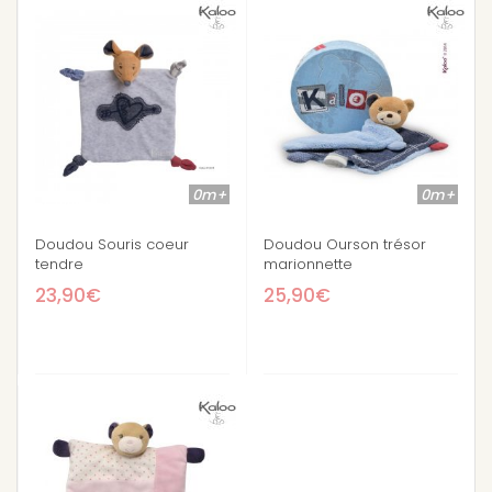
0m+
0m+
Doudou Souris coeur
Doudou Ourson trésor
tendre
marionnette
23,90€
25,90€