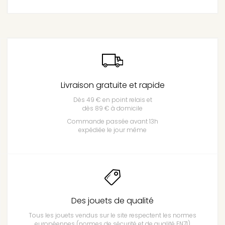
Livraison gratuite et rapide
Dès 49 € en point relais et
dès 89 € à domicile
Commande passée avant 13h
expédiée le jour même
Des jouets de qualité
Tous les jouets vendus sur le site respectent les normes
européennes (normes de sécurité et de qualité EN71)