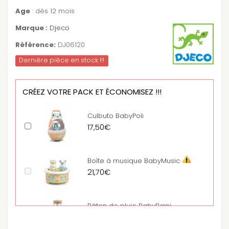
Age
: dès 12 mois
Marque :
Djeco
Référence:
DJ06120
Dernière pièce en stock !!!
CRÉEZ VOTRE PACK ET ÉCONOMISEZ !!!
Culbuto BabyPoli
17,50€
Boîte à musique BabyMusic
21,70€
Bâton de pluie BabyRaini
13,90€