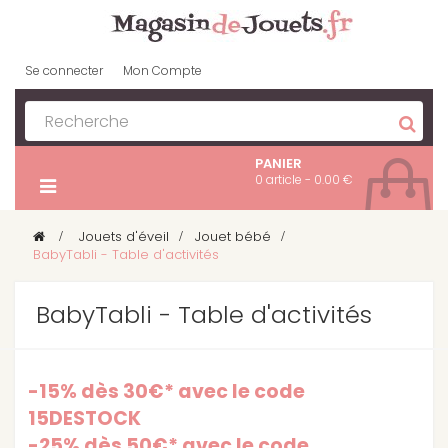
Se connecter
Mon Compte
PANIER
0 article - 0.00 €
>
Jouets d'éveil
>
Jouet bébé
>
BabyTabli - Table d'activités
BabyTabli - Table d'activités
-15% dès 30€* avec le code
15DESTOCK
-25% dès 50€* avec le code