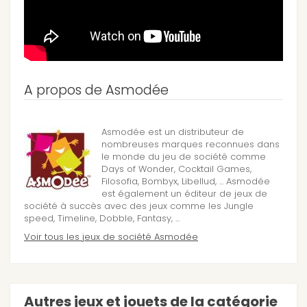
A propos de Asmodée
Asmodée est un distributeur de
nombreuses marques reconnues dans
le monde du jeu de société comme
Days of Wonder, Cocktail Games,
Filosofia, Bombyx, Libellud, ... Asmodée
est également un éditeur de jeux de
société à succès avec des jeux comme les Jungle
speed, Timeline, Dobble, Fantasy, ...
Voir tous les jeux de société Asmodée
Autres jeux et jouets de la catégorie