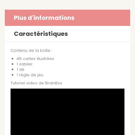
Plus d'informations
Caractéristiques
Contenu de la boîte :
48 cartes illustrées
1 sablier
1 dé
1 règle de jeu
Tutoriel video de BrainBox