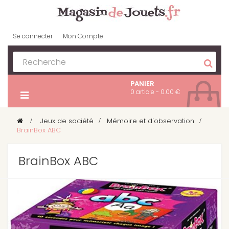
Se connecter
Mon Compte
PANIER
0 article - 0.00 €
>
Jeux de société
>
Mémoire et d'observation
>
BrainBox ABC
BrainBox ABC