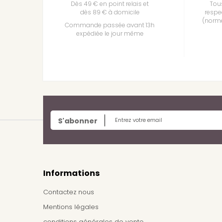
Dès 49 € en point relais et
Tous
dès 89 € à domicile
respe
(norme
Commande passée avant 13h
expédiée le jour même
S'abonner
Informations
Contactez nous
Mentions légales
conditions générales de vente