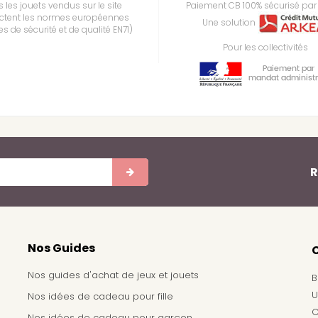
 les jouets vendus sur le site
Paiement CB 100% sécurisé par 
ctent les normes européennes
Une solution
s de sécurité et de qualité EN71)
Pour les collectivités
R
Nos Guides
Nos guides d'achat de jeux et jouets
B
U
Nos idées de cadeau pour fille
C
Nos idées de cadeau pour garçon