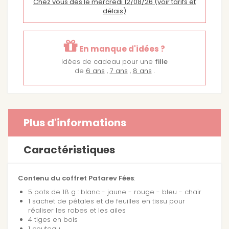
Chez vous dès le mercredi 12/08/26
(voir tarifs et
délais)
En manque d'idées ?
Idées de cadeau pour une
fille
de
6 ans
,
7 ans
,
8 ans
.
Plus d'informations
Caractéristiques
Contenu du coffret Patarev Fées
:
5 pots de 18 g : blanc - jaune - rouge - bleu - chair
1 sachet de pétales et de feuilles en tissu pour
réaliser les robes et les ailes
4 tiges en bois
1 couteau