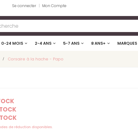
Se connecter
Mon Compte
0-24 MOIS
2-4 ANS
5-7 ANS
8 ANS+
MARQUES
>
Corsaire à la hache - Papo
STOCK
STOCK
STOCK
codes de réduction disponibles.