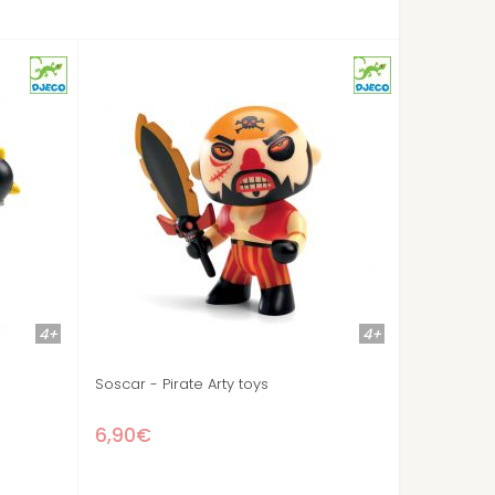
4+
nny et Mia - Tinyly
Maison de Bluchka et Indie - Tinyly
31,90€