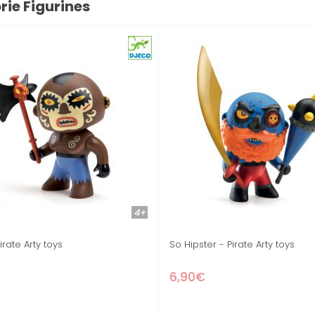
rie Figurines
4+
4+
Rick & Boumcrak - Arty toys pirate
Maison de Su
14,90€
42,90€