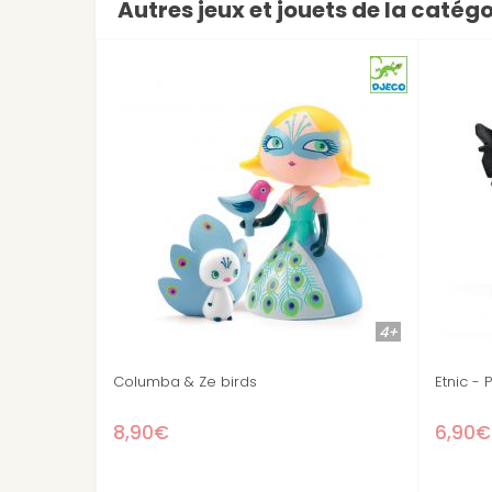
Autres jeux et jouets de la catégo
4+
 - Pirate Arty toys
Soscar - Pirate Arty toys
6,90€