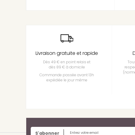
Livraison gratuite et rapide
D
Dès 49 € en point relais et
Tous
dès 89 € à domicile
respe
(norme
Commande passée avant 13h
expédiée le jour même
S'abonner