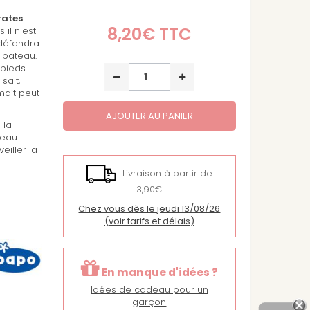
rates
8,20€
TTC
 il n'est
 défendra
 bateau.
 pieds
sait,
mait peut
AJOUTER AU PANIER
 la
teau
eiller la
Livraison à partir de
3,90€
Chez vous dès le jeudi 13/08/26
(voir tarifs et délais)
En manque d'idées ?
Idées de cadeau pour un
garçon