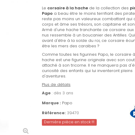
Le
corsaire à la hache
de la collection des
pi
Papo
a beau être le moins terrifiant des pirates
reste pas moins un valeureux combattant qui
corps et âme ses trésors, son capitaine et son
Armé d'une hache tranchante ce corsaire aux
nus ressemble à un boucanier des Antilles. Qui 
avant d'être à la solde du roi, ce corsaire écu
être les mers des caraïbes ?
Comme toutes les figurines Papo, le corsaire à
hache est une figurine originale avec son cou
attaché à son tricorne. Il ne manquera pas d'év
curiosité des enfants qui lui inventeront pleins
d'aventures.
Plus de détails
Age
: dès 3 ans
Marque :
Papo
Référence:
39470
Dernière pièce en stock !!!