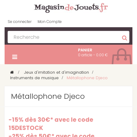
Se connecter
Mon Compte
PANIER
0 article - 0.00 €
>
Jeux d'imitation et d'imagination
>
Instruments de musique
>
Métallophone Djeco
Métallophone Djeco
-15% dès 30€* avec le code
15DESTOCK
-25% dès 50€* avec le code