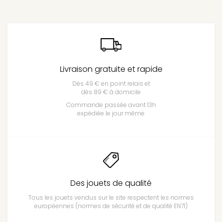
Livraison gratuite et rapide
Dès 49 € en point relais et
dès 89 € à domicile
Commande passée avant 13h
expédiée le jour même
Des jouets de qualité
Tous les jouets vendus sur le site respectent les normes
européennes (normes de sécurité et de qualité EN71)