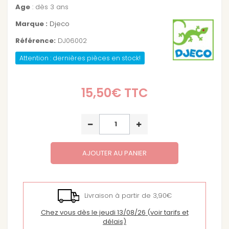
Age
: dès 3 ans
Marque :
Djeco
Référence:
DJ06002
Attention : dernières pièces en stock!
15,50€
TTC
AJOUTER AU PANIER
Livraison à partir de 3,90€
Chez vous dès le jeudi 13/08/26
(voir tarifs et
délais)