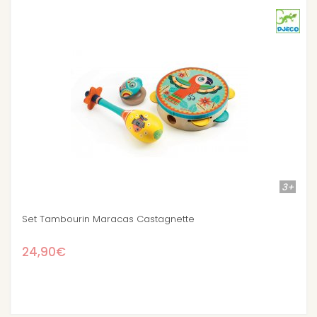
3+
Stock épuisé
tte
Ukulélé Djeco
24,90€