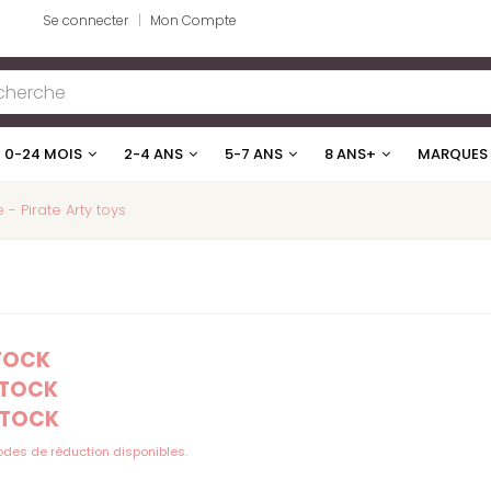
Se connecter
Mon Compte
0-24 MOIS
2-4 ANS
5-7 ANS
8 ANS+
MARQUES
e - Pirate Arty toys
STOCK
STOCK
STOCK
codes de réduction disponibles.