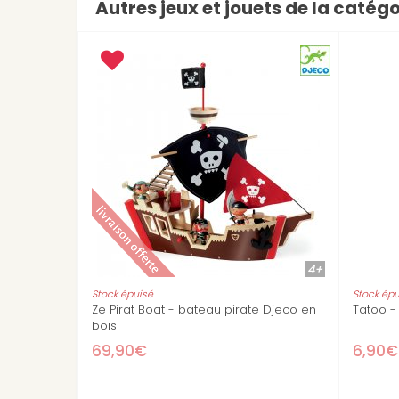
Autres jeux et jouets de la catégo
+
4+
Jack Skull - Arty toys
Pirat'Nha - Arty t
6,90€
8,90€