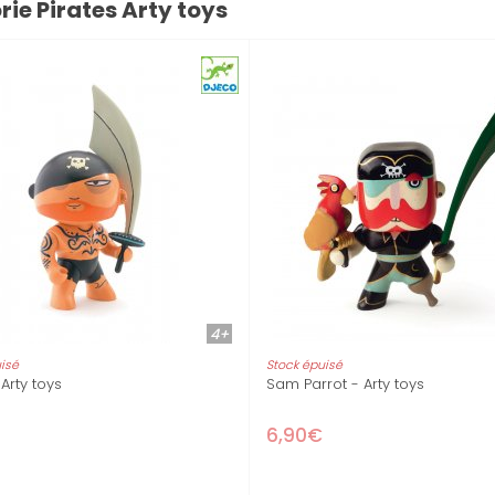
rie Pirates Arty toys
4+
4+
Stock épuisé
oys pirate
Pack bateau pirate Arty toys avec
figurines
95,33€
102,50€
-7%