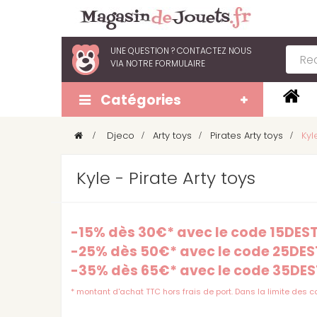
UNE QUESTION ?
CONTACTEZ NOUS
VIA
NOTRE FORMULAIRE
Catégories
>
Djeco
>
Arty toys
>
Pirates Arty toys
>
Kyl
Kyle - Pirate Arty toys
-15% dès 30€* avec le code 15DE
-25% dès 50€* avec le code 25DE
-35% dès 65€* avec le code 35DE
* montant d'achat TTC hors frais de port. Dans la limite des 