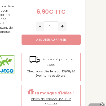
ollection
6,90€
TTC
aucun
tes
. Sa
n des
ard
attant de
iconque
AJOUTER AU PANIER
Livraison à partir de
3,90€
Chez vous dès le jeudi 13/08/26
(voir tarifs et délais)
En manque d'idées ?
Idées de cadeau pour un
garçon