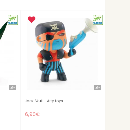
4+
Stock épuisé
Stock épuisé
Caraïba - pirate Arty toys
Abys - Pirate Arty to
6,90€
7,90€