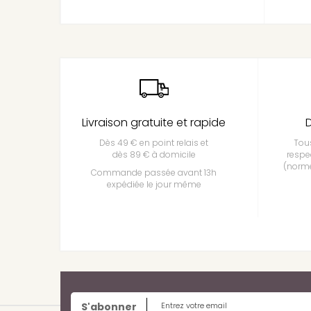
Livraison gratuite et rapide
D
Dès 49 € en point relais et
Tous
dès 89 € à domicile
respe
(norme
Commande passée avant 13h
expédiée le jour même
S'abonner