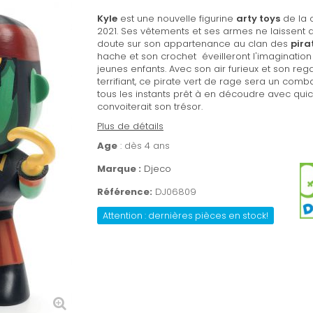
Kyle
est une nouvelle figurine
arty toys
de la c
2021. Ses vêtements et ses armes ne laissent 
doute sur son appartenance au clan des
pira
hache et son crochet éveilleront l'imaginatio
jeunes enfants. Avec son air furieux et son reg
terrifiant, ce pirate vert de rage sera un comb
tous les instants prêt à en découdre avec qu
convoiterait son trésor.
Plus de détails
Age
: dès 4 ans
Marque :
Djeco
Référence:
DJ06809
Attention : dernières pièces en stock!