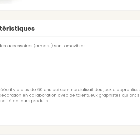
éristiques
t les accessoires (armes,...) sont amovibles.
réée il y a plus de 60 ans qui commercialisait des jeux d'apprentis
écoration en collaboration avec de talentueux graphistes qui ont 
inalité de leurs produits.