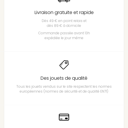
Livraison gratuite et rapide
Dès 49 € en point relais et
dès 89 € à domicile
Commande passée avant 13h
expédiée le jour même
Des jouets de qualité
Tous les jouets vendus sur le site respectent les normes
européennes (normes de sécurité et de qualité EN71)