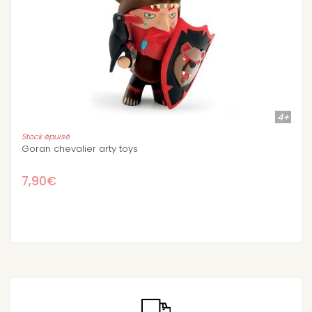
4+
puisé
chevalier arty toys
Baldy & Big
€
18,90€